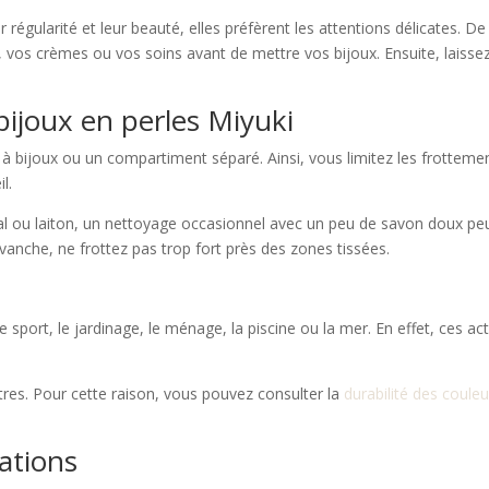
régularité et leur beauté, elles préfèrent les attentions délicates. De
, vos crèmes ou vos soins avant de mettre vos bijoux. Ensuite, laisse
bijoux en perles Miyuki
 bijoux ou un compartiment séparé. Ainsi, vous limitez les frottements
l.
al ou laiton, un nettoyage occasionnel avec un peu de savon doux peut
vanche, ne frottez pas trop fort près des zones tissées.
e sport, le jardinage, le ménage, la piscine ou la mer. En effet, ces acti
utres. Pour cette raison, vous pouvez consulter la
durabilité des coule
éations