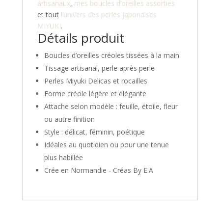
artisanaux
,
mes boucles d’oreilles assorties
et tout
l’univers des perles japonaises
MIYUKI
.
Détails produit
Boucles d’oreilles créoles tissées à la main
Tissage artisanal, perle après perle
Perles Miyuki Delicas et rocailles
Forme créole légère et élégante
Attache selon modèle : feuille, étoile, fleur
ou autre finition
Style : délicat, féminin, poétique
Idéales au quotidien ou pour une tenue
plus habillée
Crée en Normandie - Créas By E.A