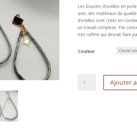
Les boucles d’oreilles en perle
avec des matériaux de qualité
d’oreilles sont créés en comb
un travail complexe. Par consé
très raffiné qui devrait faire
Couleur
quantité
Ajouter 
de
Boucles
gouttes
Tila