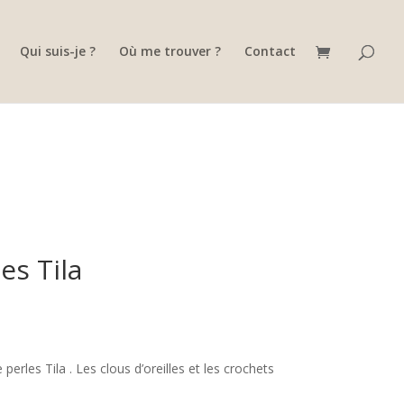
Qui suis-je ?
Où me trouver ?
Contact
es Tila
erles Tila . Les clous d’oreilles et les crochets