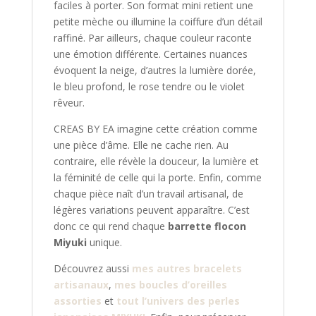
faciles à porter. Son format mini retient une
petite mèche ou illumine la coiffure d’un détail
raffiné. Par ailleurs, chaque couleur raconte
une émotion différente. Certaines nuances
évoquent la neige, d’autres la lumière dorée,
le bleu profond, le rose tendre ou le violet
rêveur.
CREAS BY EA imagine cette création comme
une pièce d’âme. Elle ne cache rien. Au
contraire, elle révèle la douceur, la lumière et
la féminité de celle qui la porte. Enfin, comme
chaque pièce naît d’un travail artisanal, de
légères variations peuvent apparaître. C’est
donc ce qui rend chaque
barrette flocon
Miyuki
unique.
Découvrez aussi
mes autres bracelets
artisanaux
,
mes boucles d’oreilles
assorties
et
tout l’univers des perles