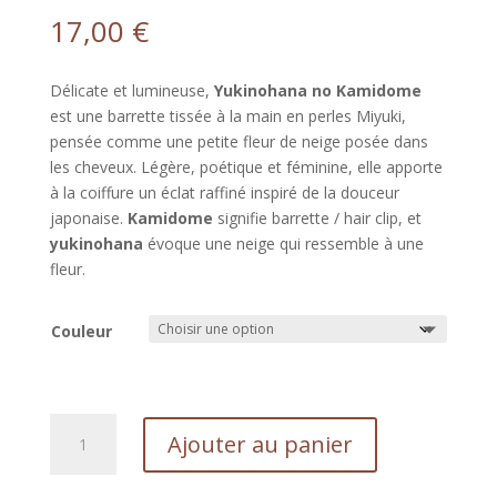
17,00
€
Délicate et lumineuse,
Yukinohana no Kamidome
est une barrette tissée à la main en perles Miyuki,
pensée comme une petite fleur de neige posée dans
les cheveux. Légère, poétique et féminine, elle apporte
à la coiffure un éclat raffiné inspiré de la douceur
japonaise.
Kamidome
signifie barrette / hair clip, et
yukinohana
évoque une neige qui ressemble à une
fleur.
Couleur
quantité
Ajouter au panier
de
Barrette