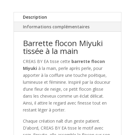
flocon
Miyuki
|
Description
CREAS
Informations complémentaires
BY
EA
Barrette flocon Miyuki
tissée à la main
CREAS BY EA tisse cette
barrette flocon
Miyuki
à la main, perle après perle, pour
apporter à la coiffure une touche poétique,
lumineuse et féminine. Inspiré par la douceur
d’une fleur de neige, ce petit flocon glisse
dans les cheveux comme un éclat délicat.
Ainsi, il attire le regard avec finesse tout en
restant léger à porter.
Chaque création naît d’un geste patient.
D’abord, CREAS BY EA tisse le motif avec
soin. Ensuite, elle assemble le flocon sur son