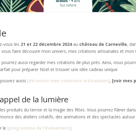
le
z-vous les
21 et 22 décembre 2024
au
château de Carneville
, da
 vous faire découvrir mon univers, mes créations artisanales et mon tr
s pourrez aussi regarder mes créations de plus près. Ainsi, nous po
arfait pour préparer Noël et trouver une idée cadeau unique.
s pouvez aussi
[découvrir mes créations artisanales]
,
[voir mes 
’appel de la lumière
les produits du terroir et la magie des fêtes. Vous pourrez flâner dans 
nnonce des ateliers créatifs, des animations et des spectacles auto
r le
[programme de l’événement]
.