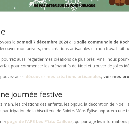
le
-vous le
samedi 7 décembre 2024
à la
salle communale de Roch
découvrir mon univers, mes créations artisanales et mon travail fait a
 pourrez aussi regarder mes créations de plus près. Ainsi, nous pou
arfait pour commencer les préparatifs de Noël et trouver de jolies i
s pouvez aussi
découvrir mes créations artisanales
,
voir mes pr
ne journée festive
 main, les créations des enfants, les bijoux, la décoration de Noël, l
 la participation de la biscuiterie de Sainte-Mère-Église apportera un
r la
page de l’APE Les P’tits Cailloux
, qui partage les informations